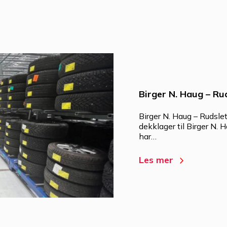
Birger N. Haug – Ru
Birger N. Haug – Rudsle
dekklager til Birger N.
har…
Les mer