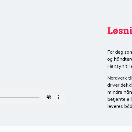
Løsni
For deg som
og håndter
Hensyn til
Nordverk ti
driver dekk
mindre hånd
betjente el
leveres båd