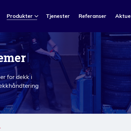
Produkter
Tjenester
Referanser
Aktue
temer
er for dekk i
 dekkhåndtering
r