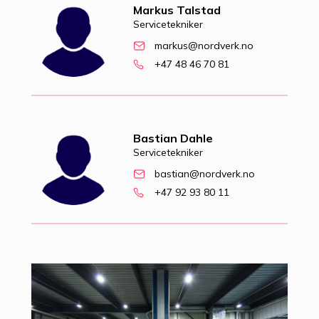
Markus Talstad
Servicetekniker
markus@nordverk.no
+47 48 46 70 81
Bastian Dahle
Servicetekniker
bastian@nordverk.no
+47 92 93 80 11